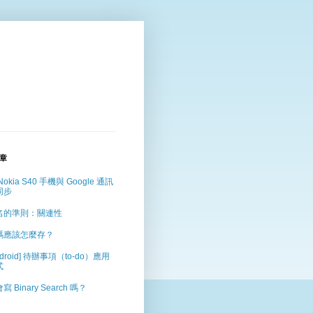
章
Nokia S40 手機與 Google 通訊
同步
名的準則：關連性
碼應該怎麼存？
ndroid] 待辦事項（to-do）應用
式
寫 Binary Search 嗎？