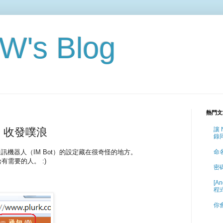
's Blog
熱門文
SN 收發噗浪
讓 
錄
時通訊機器人（IM Bot）的設定藏在很奇怪的地方。
命
需要的人。 :)
密
[A
程
你會