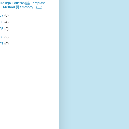
[Design Patterns] 論 Template
Method 與 Strategy （上）
07
(5)
06
(4)
05
(2)
08
(2)
07
(9)