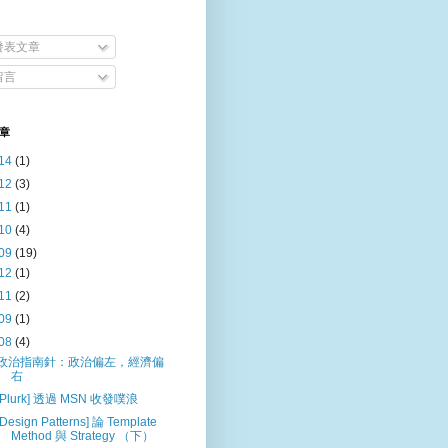
發表文章
留言
章
14
(1)
12
(3)
11
(1)
10
(4)
09
(19)
12
(1)
11
(2)
09
(1)
08
(4)
政治指南針：政治偏左，經濟偏
右
[Plurk] 透過 MSN 收發噗浪
[Design Patterns] 論 Template
Method 與 Strategy （下）