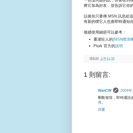
一切沒問題的話，你會收到
將它加為好友，並告訴它你的噗
以後你只要傳 MSN 訊息
有新的噗它人也會即時通知
後續使用細節可以參考：
重灌狂人的
[MSN噗浪
Plurk 官方的
說明
張貼於
上午11:32
1 則留言:
WanCW
2009年
剛剛發現，即時通訊
裡
。
回覆