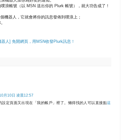
噗浪機器人加你為好友的通知。
浪帳號（以 MSN 送出你的 Plurk 帳號），就大功告成了！
給這個機器人，它就會將你的訊息發佈到噗浪上；
你。
機器人] 免開網頁，用MSN收發Plurk訊息！
10月10日 凌晨12:57
的設定頁面又出現在「我的帳戶」裡了。懶得找的人可以直接點
這