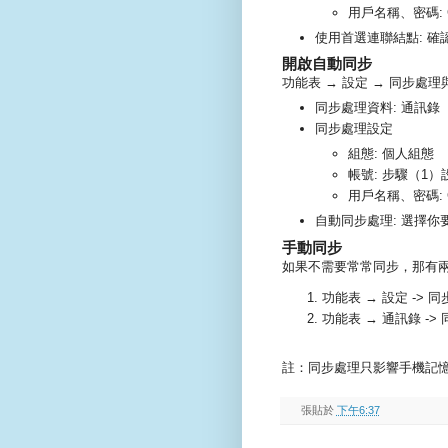
用戶名稱、密碼: G
使用首選連聯結點: 確
開啟自動同步
功能表 → 設定 → 同步處理
同步處理資料: 通訊錄
同步處理設定
組態: 個人組態
帳號: 步驟（1
用戶名稱、密碼: G
自動同步處理: 選擇你
手動同步
如果不需要常常同步，那有
功能表 → 設定 -> 
功能表 → 通訊錄 ->
註：同步處理只影響手機記憶
張貼於
下午6:37