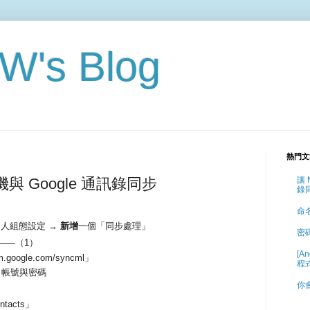
's Blog
熱門文
 手機與 Google 通訊錄同步
讓 
錄
命
 個人組態設定 →
新增
一個「同步處理」
密
——（1）
[A
.google.com/syncml」
程
le 帳號與密碼
你會
tacts」