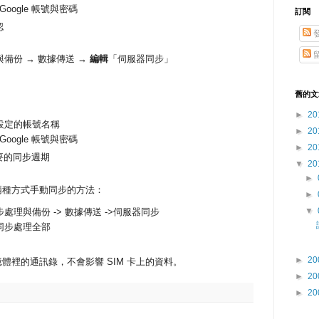
oogle 帳號與密碼
訂閱
認
與備份 → 數據傳送 →
編輯
「伺服器同步」
舊的文
►
20
）設定的帳號名稱
►
20
oogle 帳號與密碼
►
20
要的同步週期
▼
20
►
兩種方式手動同步的方法：
►
▼
同步處理與備份 -> 數據傳送 ->伺服器同步
 同步處理全部
►
20
體裡的通訊錄，不會影響 SIM 卡上的資料。
►
20
►
20