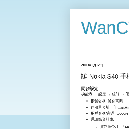
WanCW
2010年1月12日
讓 Nokia S40
同步設定
功能表 → 設定 → 組態 →
帳號名稱: 隨你高興 —
伺服器位址: 「https://m
用戶名稱/密碼: Goog
通訊錄資料庫:
資料庫位址: 「con