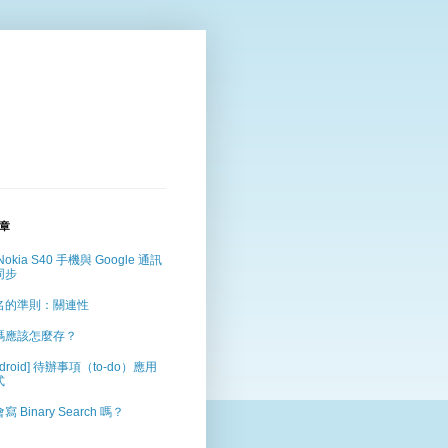
章
Nokia S40 手機與 Google 通訊
同步
名的準則：關連性
碼應該怎麼存？
ndroid] 待辦事項（to-do）應用
式
寫 Binary Search 嗎？